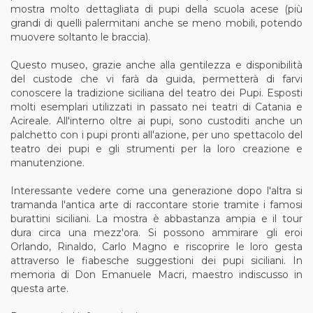
mostra molto dettagliata di pupi della scuola acese (più
grandi di quelli palermitani anche se meno mobili, potendo
muovere soltanto le braccia).
Questo museo, grazie anche alla gentilezza e disponibilità
del custode che vi farà da guida, permetterà di farvi
conoscere la tradizione siciliana del teatro dei Pupi. Esposti
molti esemplari utilizzati in passato nei teatri di Catania e
Acireale. All'interno oltre ai pupi, sono custoditi anche un
palchetto con i pupi pronti all'azione, per uno spettacolo del
teatro dei pupi e gli strumenti per la loro creazione e
manutenzione.
Interessante vedere come una generazione dopo l'altra si
tramanda l'antica arte di raccontare storie tramite i famosi
burattini siciliani. La mostra è abbastanza ampia e il tour
dura circa una mezz'ora. Si possono ammirare gli eroi
Orlando, Rinaldo, Carlo Magno e riscoprire le loro gesta
attraverso le fiabesche suggestioni dei pupi siciliani. In
memoria di Don Emanuele Macri, maestro indiscusso in
questa arte.