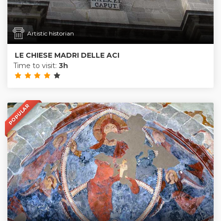
Artistic historian
LE CHIESE MADRI DELLE ACI
Time to visit:
3h
POPULAR