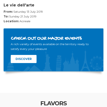
Le vie dell'arte
From:
Saturday 13 July 2019
To:
Sunday 21 July 2019
Location:
Acireale
CHECK OUT OUR MAJOR EVENTS
A rich variety of events available on the territory ready to
satisfy every your pleasure
DISCOVER
FLAVORS