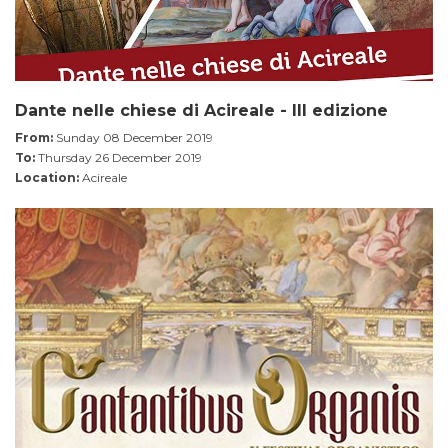
Dante nelle chiese di Acireale - III edizione
From:
Sunday 08 December 2019
To:
Thursday 26 December 2019
Location:
Acireale